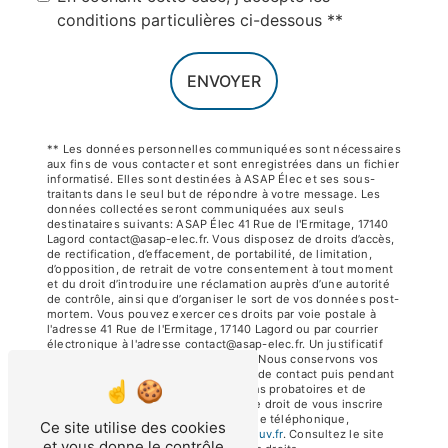
conditions particulières ci-dessous **
ENVOYER
** Les données personnelles communiquées sont nécessaires
aux fins de vous contacter et sont enregistrées dans un fichier
informatisé. Elles sont destinées à ASAP Élec et ses sous-
traitants dans le seul but de répondre à votre message. Les
données collectées seront communiquées aux seuls
destinataires suivants: ASAP Élec 41 Rue de l'Ermitage, 17140
Lagord contact@asap-elec.fr. Vous disposez de droits d’accès,
de rectification, d’effacement, de portabilité, de limitation,
d’opposition, de retrait de votre consentement à tout moment
et du droit d’introduire une réclamation auprès d’une autorité
de contrôle, ainsi que d’organiser le sort de vos données post-
mortem. Vous pouvez exercer ces droits par voie postale à
l'adresse 41 Rue de l'Ermitage, 17140 Lagord ou par courrier
électronique à l'adresse contact@asap-elec.fr. Un justificatif
d'identité pourra vous être demandé. Nous conservons vos
données pendant la période de prise de contact puis pendant
la durée de prescription légale aux fins probatoires et de
gestion des contentieux. Vous avez le droit de vous inscrire
sur la liste d'opposition au démarchage téléphonique,
Ce site utilise des cookies
disponible à cette adresse:
Bloctel.gouv.fr
. Consultez le site
et vous donne le contrôle