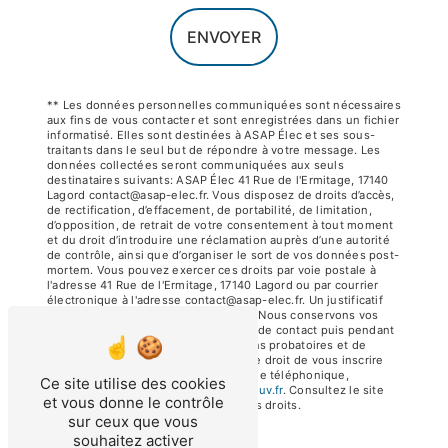
ENVOYER
** Les données personnelles communiquées sont nécessaires
aux fins de vous contacter et sont enregistrées dans un fichier
informatisé. Elles sont destinées à ASAP Élec et ses sous-
traitants dans le seul but de répondre à votre message. Les
données collectées seront communiquées aux seuls
destinataires suivants: ASAP Élec 41 Rue de l'Ermitage, 17140
Lagord contact@asap-elec.fr. Vous disposez de droits d’accès,
de rectification, d’effacement, de portabilité, de limitation,
d’opposition, de retrait de votre consentement à tout moment
et du droit d’introduire une réclamation auprès d’une autorité
de contrôle, ainsi que d’organiser le sort de vos données post-
mortem. Vous pouvez exercer ces droits par voie postale à
l'adresse 41 Rue de l'Ermitage, 17140 Lagord ou par courrier
électronique à l'adresse contact@asap-elec.fr. Un justificatif
d'identité pourra vous être demandé. Nous conservons vos
données pendant la période de prise de contact puis pendant
la durée de prescription légale aux fins probatoires et de
gestion des contentieux. Vous avez le droit de vous inscrire
sur la liste d'opposition au démarchage téléphonique,
Ce site utilise des cookies
disponible à cette adresse:
Bloctel.gouv.fr
. Consultez le site
et vous donne le contrôle
cnil.fr pour plus d’informations sur vos droits.
sur ceux que vous
souhaitez activer