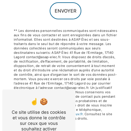
ENVOYER
** Les données personnelles communiquées sont nécessaires
aux fins de vous contacter et sont enregistrées dans un fichier
informatisé. Elles sont destinées à ASAP Élec et ses sous-
traitants dans le seul but de répondre à votre message. Les
données collectées seront communiquées aux seuls
destinataires suivants: ASAP Élec 41 Rue de l'Ermitage, 17140
Lagord contact@asap-elec.fr. Vous disposez de droits d’accès,
de rectification, d’effacement, de portabilité, de limitation,
d’opposition, de retrait de votre consentement à tout moment
et du droit d’introduire une réclamation auprès d’une autorité
de contrôle, ainsi que d’organiser le sort de vos données post-
mortem. Vous pouvez exercer ces droits par voie postale à
l'adresse 41 Rue de l'Ermitage, 17140 Lagord ou par courrier
électronique à l'adresse contact@asap-elec.fr. Un justificatif
d'identité pourra vous être demandé. Nous conservons vos
données pendant la période de prise de contact puis pendant
la durée de prescription légale aux fins probatoires et de
gestion des contentieux. Vous avez le droit de vous inscrire
sur la liste d'opposition au démarchage téléphonique,
Ce site utilise des cookies
disponible à cette adresse:
Bloctel.gouv.fr
. Consultez le site
et vous donne le contrôle
cnil.fr pour plus d’informations sur vos droits.
sur ceux que vous
souhaitez activer