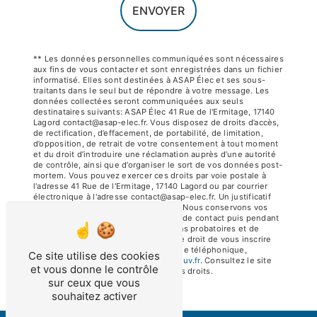
ENVOYER
** Les données personnelles communiquées sont nécessaires
aux fins de vous contacter et sont enregistrées dans un fichier
informatisé. Elles sont destinées à ASAP Élec et ses sous-
traitants dans le seul but de répondre à votre message. Les
données collectées seront communiquées aux seuls
destinataires suivants: ASAP Élec 41 Rue de l'Ermitage, 17140
Lagord contact@asap-elec.fr. Vous disposez de droits d’accès,
de rectification, d’effacement, de portabilité, de limitation,
d’opposition, de retrait de votre consentement à tout moment
et du droit d’introduire une réclamation auprès d’une autorité
de contrôle, ainsi que d’organiser le sort de vos données post-
mortem. Vous pouvez exercer ces droits par voie postale à
l'adresse 41 Rue de l'Ermitage, 17140 Lagord ou par courrier
électronique à l'adresse contact@asap-elec.fr. Un justificatif
d'identité pourra vous être demandé. Nous conservons vos
données pendant la période de prise de contact puis pendant
la durée de prescription légale aux fins probatoires et de
gestion des contentieux. Vous avez le droit de vous inscrire
sur la liste d'opposition au démarchage téléphonique,
Ce site utilise des cookies
disponible à cette adresse:
Bloctel.gouv.fr
. Consultez le site
et vous donne le contrôle
cnil.fr pour plus d’informations sur vos droits.
sur ceux que vous
souhaitez activer