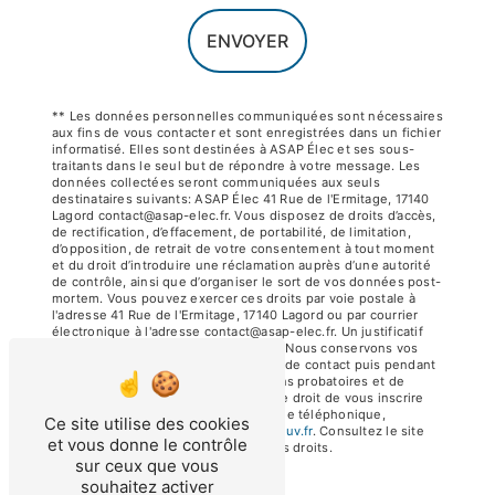
ENVOYER
** Les données personnelles communiquées sont nécessaires
aux fins de vous contacter et sont enregistrées dans un fichier
informatisé. Elles sont destinées à ASAP Élec et ses sous-
traitants dans le seul but de répondre à votre message. Les
données collectées seront communiquées aux seuls
destinataires suivants: ASAP Élec 41 Rue de l'Ermitage, 17140
Lagord contact@asap-elec.fr. Vous disposez de droits d’accès,
de rectification, d’effacement, de portabilité, de limitation,
d’opposition, de retrait de votre consentement à tout moment
et du droit d’introduire une réclamation auprès d’une autorité
de contrôle, ainsi que d’organiser le sort de vos données post-
mortem. Vous pouvez exercer ces droits par voie postale à
l'adresse 41 Rue de l'Ermitage, 17140 Lagord ou par courrier
électronique à l'adresse contact@asap-elec.fr. Un justificatif
d'identité pourra vous être demandé. Nous conservons vos
données pendant la période de prise de contact puis pendant
la durée de prescription légale aux fins probatoires et de
gestion des contentieux. Vous avez le droit de vous inscrire
sur la liste d'opposition au démarchage téléphonique,
Ce site utilise des cookies
disponible à cette adresse:
Bloctel.gouv.fr
. Consultez le site
et vous donne le contrôle
cnil.fr pour plus d’informations sur vos droits.
sur ceux que vous
souhaitez activer